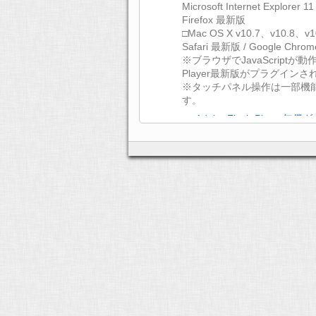
Microsoft Internet Explorer
Firefox 最新版
□Mac OS X v10.7、v10.8、v1
Safari 最新版 / Google Chro
※ブラウザでJavaScriptが動作
Player最新版がプラグイン
※タッチパネル操作は一部機
す。
>> Adobe Flash Player
文字コード
UTF-8
ディスプレイ
XGA（1024×768）以上
通信環境
ADSL 以上のインターネット
HTML5 Viewer
OS及びブラウザ
□Windows 7、8、10
Microsoft Internet Explorer