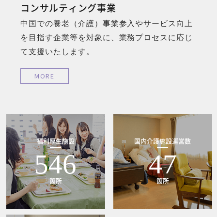
コンサルティング事業
中国での養老（介護）事業参入やサービス向上
を目指す企業等を対象に、業務プロセスに応じ
て支援いたします。
MORE
福利厚生施設
国内介護施設運営数
546
47
箇所
箇所