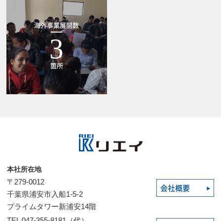
海外事業展開数
3
箇所
本社所在地
〒279-0012
会社概要
千葉県浦安市入船1-5-2
プライムタワー新浦安14階
TEL 047-355-8181（代）