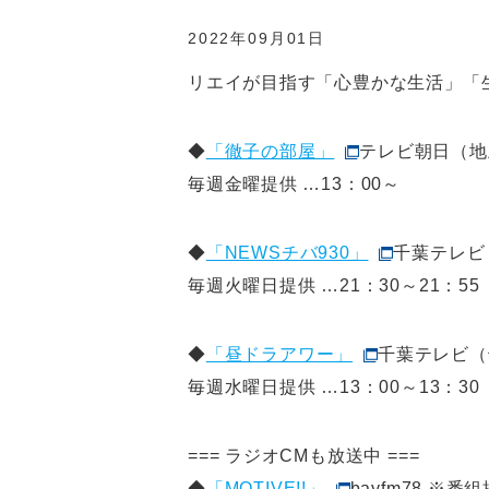
2022年09月01日
リエイが目指す「心豊かな生活」「
◆
「徹子の部屋」
テレビ朝日（地
毎週金曜提供 …13：00～
◆
「NEWSチバ930」
千葉テレビ
毎週火曜日提供 …21：30～21：55
◆
「昼ドラアワー」
千葉テレビ（
毎週水曜日提供 …13：00～13：30
=== ラジオCMも放送中 ===
◆
「MOTIVE!!」
bayfm78 ※番