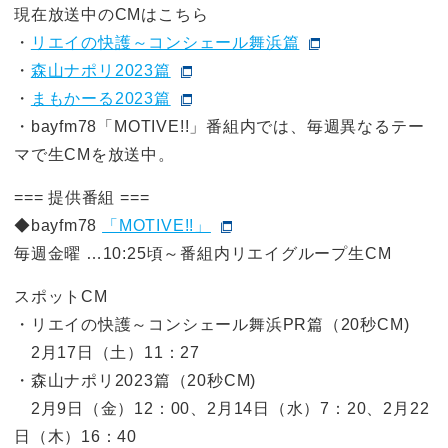
現在放送中のCMはこちら
・
リエイの快護～コンシェール舞浜篇
・
森山ナポリ2023篇
・
まもかーる2023篇
・bayfm78「MOTIVE!!」番組内では、毎週異なるテー
マで生CMを放送中。
=== 提供番組 ===
◆bayfm78
「MOTIVE!!」
毎週金曜 …10:25頃～番組内リエイグループ生CM
スポットCM
・リエイの快護～コンシェール舞浜PR篇（20秒CM)
2月17日（土）11：27
・森山ナポリ2023篇（20秒CM)
2月9日（金）12：00、2月14日（水）7：20、2月22
日（木）16：40