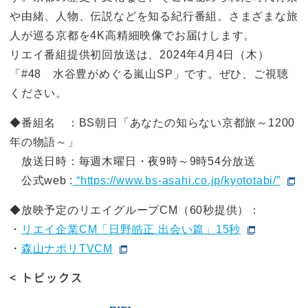
や由緒、人物、伝説などを知る紀行番組。さまざまな旅
人が巡る京都を4K高精細映像でお届けします。
リエイ番組提供初回放送は、2024年4月4日（木）
「#48 水谷豊がめぐる嵐山SP」です。ぜひ、ご視聴
ください。
◆番組名 ：BS朝日「あなたの知らない京都旅～1200
年の物語～」
放送日時：毎週木曜日・夜9時～9時54分放送
公式web :
“https://www.bs-asahi.co.jp/kyototabi/”
◆放映予定のリエイグループCM（60秒提供）：
・
リエイ企業CM「日野皓正 出会い篇」15秒
・
森山ナポリTVCM
< トピックス